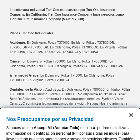
La cobertura individual Tier One está suscrita por Tier One Insurance
Company. En California, Tier One Insurance Company hace negocios como
Tier One Life Insurance Company (NAIC 92908).
Planes Tier One individuales
Accidente:
En Delaware, Póliza T37000. En Idaho, Pólizas T37100IDR,
T37200IDR y T37300IDR. En Oklahoma, Póliza T37000OK. En Virginia, Pólizas
T37100VA, T37200VA, T37300VA, T37400VA y T37600VA.
Cáncer:
En Delaware, Póliza T70000. En Idaho, Póliza T70000ID. En
Oklahoma, Póliza T70000OK. En Virginia, Pólizas T70000VA y T70000GVA.
Enfermedad Grave:
En Delaware, Póliza T71000. En Oklahoma, Póliza
T71000OK. En Virginia, Póliza T71100VA.
Dentales, de la Visión, Auditivos:
En Delaware, Póliza T80000. En Idaho, Póliza
T80000ID. En Oklahoma, Póliza T80000OK. No disponible en NY ni VA. Aflac
Benefits Solutions, Inc. administra las reclamaciones dentales. EyeMed Vision
Care, LLC administra las reclamaciones de la visión. Nations Hearing administra
las reclamaciones de audición. AVISO: La cobertura ofrecida no es un plan
médico calificado (Qualified Health Plan, QHP) en virtud de la Ley de Protección al
Paciente y Cuidado de Salud a Bajo Precio (Affordable Care Act, ACA), y no está
Nos Preocupamos por su Privacidad
obligada a satisfacer los requisitos de beneficiosesenciales de salud de la ACA.
La cobertura proporciona beneficioslimitados.
Si haces clic en
Accept All (Aceptar Todo)
o en la
X
, podremos utilizar la
información de identificación personal (PII, por sus siglas en inglés) para
llevar a cabo nuestras operaciones y proveerle servicios eficaces. También