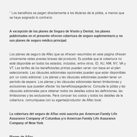
* Los beneficios se pagan directamente a los titulares de la póliza, a menos que
se haya asignado lo contrario.
A excepción de los planes de Seguro de Visión y Dental, los planes
publicitados en el presente ofrecen cobertura de seguro suplementario y no
son planes de seguro médico principal.
Los planes de seguro de Aflac que se ofrecen resumidos en esta página ofrecen
únicamente vistas previas breves del producto. Es posible que la cobertura no
esté disponible en todos los estados, incluidos, entre otros, ID, NJ, NM, NY, VA y
VT. Las tarifas de los beneficios/las primas pueden variar con base en el plan
seleccionado. Las cláusulas adicionales opcionales pueden que estar disponibles
por un costo adicional. Los planes y las cláusulas adicionales pueden tener un
período de espera. Los planes y las cláusulas adicionales tienen limitaciones y
exclusiones que pueden afectar los beneficiospagaderos. Consulte la póliza y las
cláusulas adicionales para obtener todos los detalles sobre las definiciones, las
limitaciones y las exclusiones. Para conocer los costos y todos los detalles de la
cobertura, comuníquese con su agente/productor de Aflac local.
La cobertura del seguro de Aflac está suscrita por American Family Life
Assurance Company of Columbus y/o American Family Life Assurance
Company of New York.
Planes de Aflac