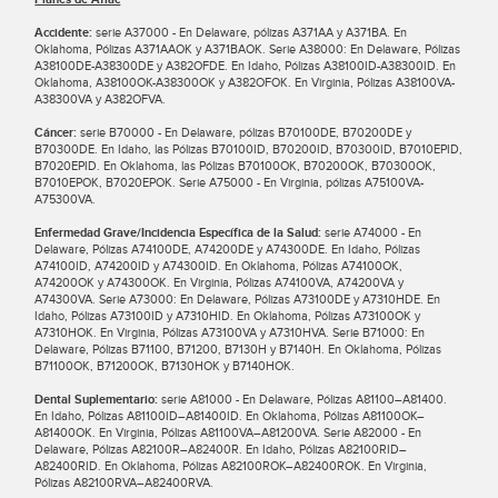
Accidente:
serie A37000 - En Delaware, pólizas A371AA y A371BA. En
Oklahoma, Pólizas A371AAOK y A371BAOK. Serie A38000: En Delaware, Pólizas
A38100DE-A38300DE y A382OFDE. En Idaho, Pólizas A38100ID-A38300ID. En
Oklahoma, A38100OK-A38300OK y A382OFOK. En Virginia, Pólizas A38100VA-
A38300VA y A382OFVA.
Cáncer:
serie B70000 - En Delaware, pólizas B70100DE, B70200DE y
B70300DE. En Idaho, las Pólizas B70100ID, B70200ID, B70300ID, B7010EPID,
B7020EPID. En Oklahoma, las Pólizas B70100OK, B70200OK, B70300OK,
B7010EPOK, B7020EPOK. Serie A75000 - En Virginia, pólizas A75100VA-
A75300VA.
Enfermedad Grave/Incidencia Específica de la Salud:
serie A74000 - En
Delaware, Pólizas A74100DE, A74200DE y A74300DE. En Idaho, Pólizas
A74100ID, A74200ID y A74300ID. En Oklahoma, Pólizas A74100OK,
A74200OK y A74300OK. En Virginia, Pólizas A74100VA, A74200VA y
A74300VA. Serie A73000: En Delaware, Pólizas A73100DE y A7310HDE. En
Idaho, Pólizas A73100ID y A7310HID. En Oklahoma, Pólizas A73100OK y
A7310HOK. En Virginia, Pólizas A73100VA y A7310HVA. Serie B71000: En
Delaware, Pólizas B71100, B71200, B7130H y B7140H. En Oklahoma, Pólizas
B71100OK, B71200OK, B7130HOK y B7140HOK.
Dental Suplementario:
serie A81000 - En Delaware, Pólizas A81100–A81400.
En Idaho, Pólizas A81100ID–A81400ID. En Oklahoma, Pólizas A81100OK–
A81400OK. En Virginia, Pólizas A81100VA–A81200VA. Serie A82000 - En
Delaware, Pólizas A82100R–A82400R. En Idaho, Pólizas A82100RID–
A82400RID. En Oklahoma, Pólizas A82100ROK–A82400ROK. En Virginia,
Pólizas A82100RVA–A82400RVA.